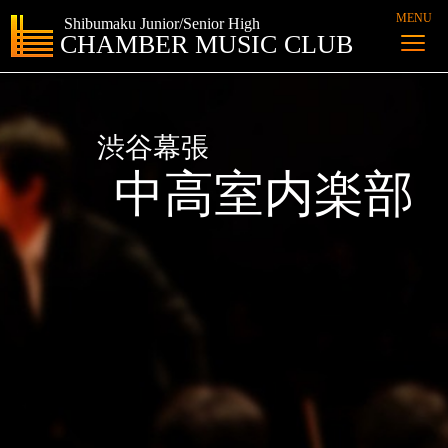
MENU
Shibumaku Junior/Senior High
トップ
部活動
演奏した曲
準備中
CHAMBER MUSIC CLUB
渋谷幕張
中高室内楽部