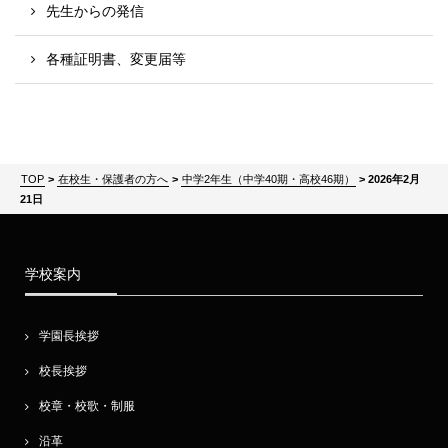
先生からの発信
各種証明書、変更届等
TOP
>
在校生・保護者の方へ
>
中学2年生（中学40期・高校46期）
>
2026年2月
21日
学校案内
学園長挨拶
校長挨拶
校章・校歌・制服
沿革