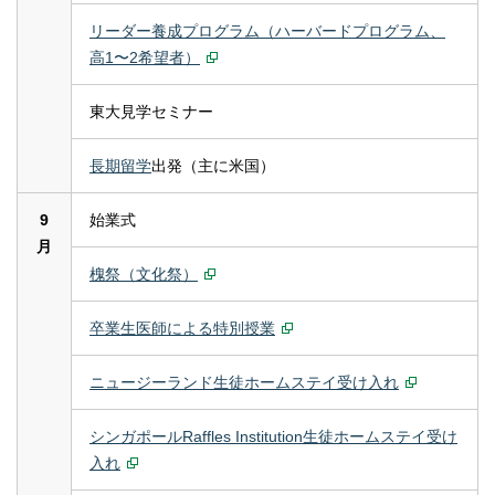
リーダー養成プログラム（ハーバードプログラム、
高1〜2希望者）
東大見学セミナー
長期留学
出発（主に米国）
9
始業式
月
槐祭（文化祭）
卒業生医師による特別授業
ニュージーランド生徒ホームステイ受け入れ
シンガポールRaffles Institution生徒ホームステイ受け
入れ