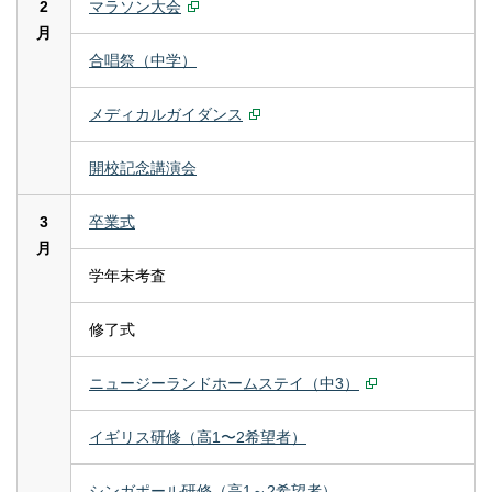
2
マラソン大会
月
合唱祭（中学）
メディカルガイダンス
開校記念講演会
3
卒業式
月
学年末考査
修了式
ニュージーランドホームステイ（中3）
イギリス研修（高1〜2希望者）
シンガポール研修（高1～2希望者）