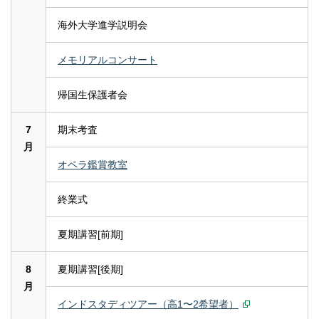
海外大学進学説明会
メモリアルコンサート
帰国生保護者会
7
期末考査
月
オペラ鑑賞教室
終業式
夏期講習[前期]
8
夏期講習[後期]
月
インドスタディツアー（高1〜2希望者）