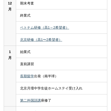
12
期末考査
月
終業式
ベトナム研修（高1～2希望者）
北京研修（高1〜2希望者）
1
始業式
月
直前講習
長期留学
出発（南半球）
北京月壇中学生徒ホームステイ受け入れ
第二外国語講
座修了