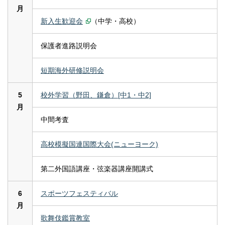
月
新入生歓迎会
（中学・高校）
保護者進路説明会
短期海外研修説明会
5
校外学習（野田、鎌倉）[中1・中2]
月
中間考査
高校模擬国連国際大会(ニューヨーク)
第二外国語講座・弦楽器講座開講式
6
スポーツフェスティバル
月
歌舞伎鑑賞教室