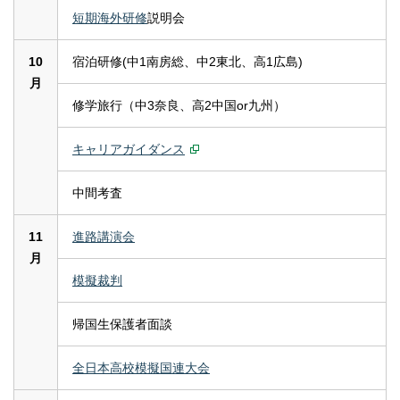
短期海外研修
説明会
10
宿泊研修(中1南房総、中2東北、高1広島)
月
修学旅行（中3奈良、高2中国or九州）
キャリアガイダンス
中間考査
11
進路講演会
月
模擬裁判
帰国生保護者面談
全日本高校模擬国連大会