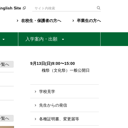
nglish Site
検
索:
在校生・保護者の方へ
卒業生の方へ
入学案内・出願
9月13日(日)9:00〜15:00
一覧へ
槐祭（文化祭）一般公開日
学校見学
先生からの発信
一覧へ
各種証明書、変更届等