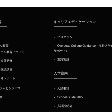
育
キャリアエデュケーション
プログラム
ル教育
Overseas College Guidance（海外大
サポート）
ーバル教育について
進路実績
・海外研修
外国語講座
入学案内
研修レポート
ラムとシラバス
入試要項
れ
School Guide 2027
入試説明会