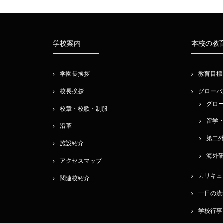
学校案内
本校の教
学園長挨拶
教育目標
校長挨拶
グローバ
グロ
校章・校歌・制服
留学
沿革
第二
施設紹介
海外
アクセスマップ
カリキュ
関連校紹介
一日の流
学校行事