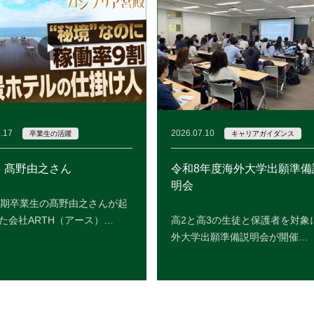
.17
2026.07.10
卒業生の活躍
キャリアガイダンス
・髙野由之さん
令和8年度海外大学出願準備
明会
8期卒業生の髙野由之さんが起
た会社ARTH（アース）…
高2と高3の生徒と保護者を対象
外大学出願準備説明会が開催…