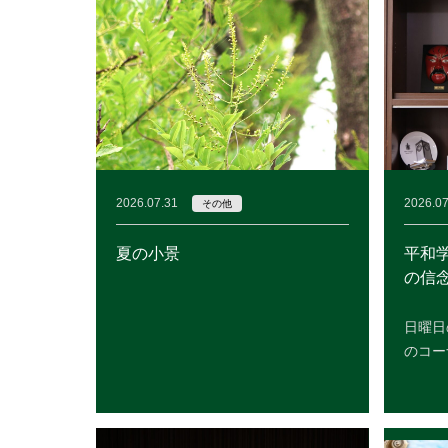
2026.07.31
2026.07
その他
夏の小景
平和
の信
日曜日
のコー
READ MORE