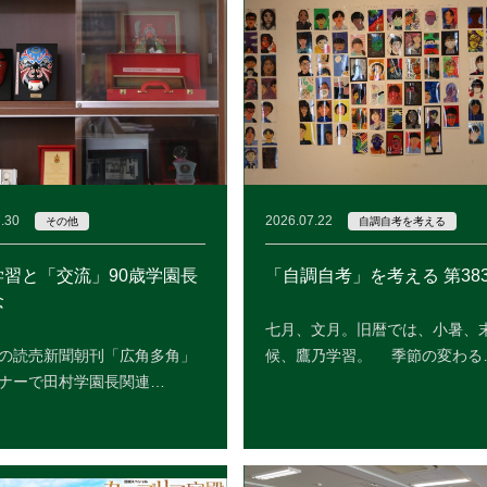
.30
2026.07.22
その他
自調自考を考える
学習と「交流」90歳学園長
「自調自考」を考える 第38
念
七月、文月。旧暦では、小暑、
の読売新聞朝刊「広角多角」
候、鷹乃学習。 季節の変わる
ナーで田村学園長関連…
READ MORE
READ MORE