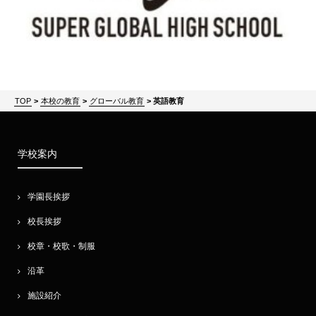
TOP
>
本校の教育
>
グローバル教育
>
英語教育
学校案内
学園長挨拶
校長挨拶
校章・校歌・制服
沿革
施設紹介