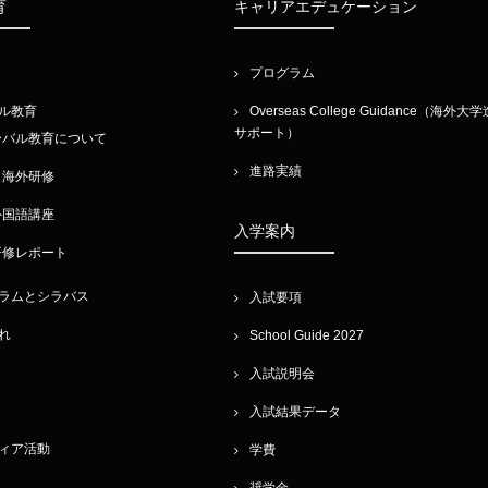
育
キャリアエデュケーション
プログラム
ル教育
Overseas College Guidance（海外大
サポート）
ーバル教育について
進路実績
・海外研修
外国語講座
入学案内
研修レポート
ラムとシラバス
入試要項
れ
School Guide 2027
入試説明会
入試結果データ
ィア活動
学費
奨学金