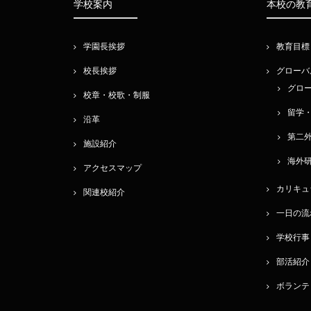
学校案内
本校の教
学園長挨拶
教育目標
校長挨拶
グローバ
グロ
校章・校歌・制服
留学
沿革
第二
施設紹介
海外
アクセスマップ
カリキュ
関連校紹介
一日の流
学校行事
部活紹介
ボランテ