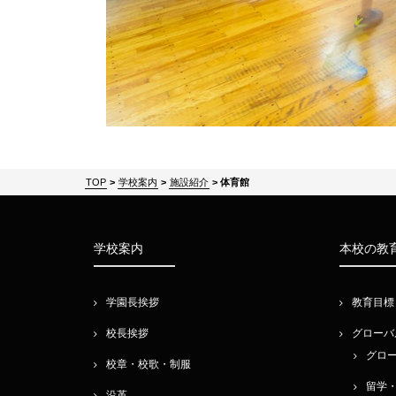
TOP
>
学校案内
>
施設紹介
>
体育館
学校案内
本校の教
学園長挨拶
教育目標
校長挨拶
グローバ
グロ
校章・校歌・制服
留学
沿革