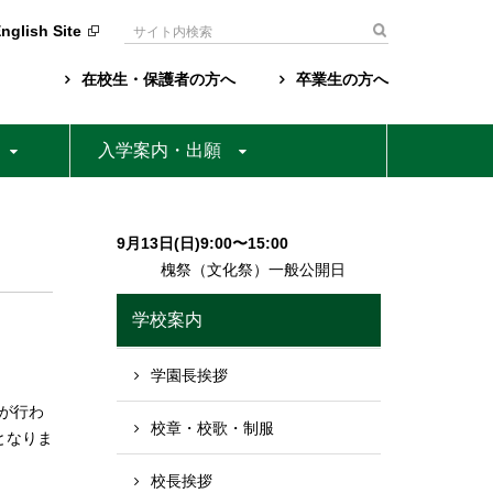
nglish Site
検
索:
在校生・保護者の方へ
卒業生の方へ
入学案内・出願
9月13日(日)9:00〜15:00
槐祭（文化祭）一般公開日
学校案内
学園長挨拶
が行わ
校章・校歌・制服
となりま
校長挨拶