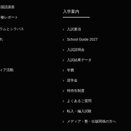
外国語講座
入学案内
研修レポート
ラムとシラバス
入試要項
れ
School Guide 2027
入試説明会
入試結果データ
ィア活動
学費
奨学金
特待生制度
よくあるご質問
転入・編入試験
メディア・塾・出版関係の方へ