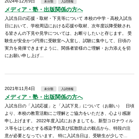
2024年12月9日
未分類
入試情報
メディア・塾・出版関係の方へ
入試当日の応援・取材・下見等について 本校の中学・高校入試当
日において、学校周辺における応援や取材、次年度以降受験され
る皆さんの下見や見学については、お断りしたいと存じます。 受
験生が安全かつ円滑に受験室へ入室し、試験に集中して、日頃の
実力を発揮できますように、関係者皆様のご理解・お力添えを切
にお願い申し上げ…
2021年11月4日
未分類
入試情報
メディア・塾・出版関係の方へ
入試当日の「入試応援」と「入試下見」について（お願い） 日頃
より、本校の教育活動にご理解とご協力をいただき、心より感謝
申し上げます。 2022年度入試におきましても、新型コロナウィル
ス等をはじめとする感染予防及び拡散防止の観点から、特段の注
意が必要となっています。 特に入試当日は、受験生が少しで…