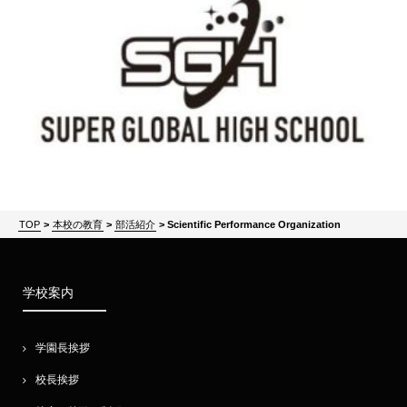
TOP
>
本校の教育
>
部活紹介
>
Scientific Performance Organization
学校案内
学園長挨拶
校長挨拶