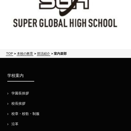
TOP
>
本校の教育
>
部活紹介
>
室内楽部
学校案内
学園長挨拶
校長挨拶
校章・校歌・制服
沿革