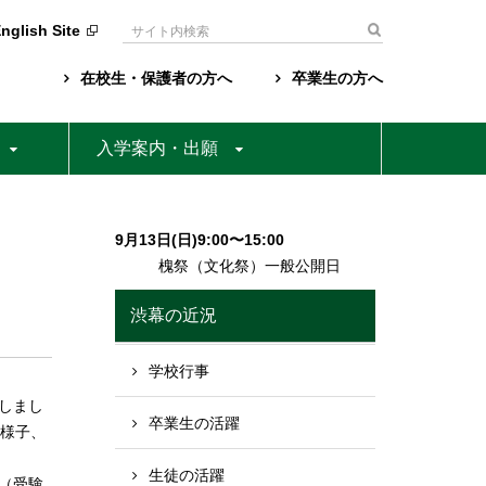
nglish Site
検
索:
在校生・保護者の方へ
卒業生の方へ
入学案内・出願
9月13日(日)9:00〜15:00
槐祭（文化祭）一般公開日
渋幕の近況
学校行事
しまし
卒業生の活躍
の様子、
生徒の活躍
（受験