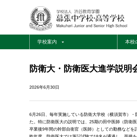
学校案内
本校
防衛大・防衛医大進学説明
2026年6月30日
6月26日、毎年実施している防衛大学校（横須賀市）・
た。特に防衛医大の説明では、25期の田中医師（防衛
卒業後9年間の幹部自衛官（医師）としての勤務などを
昨年度、防衛医大では筆記試験で18名が通過し、面接を