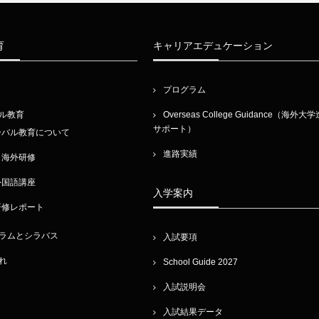
育
キャリアエデュケーション
プログラム
ル教育
Overseas College Guidance（海外大
サポート）
ーバル教育について
進路実績
・海外研修
外国語講座
入学案内
研修レポート
ラムとシラバス
入試要項
れ
School Guide 2027
入試説明会
入試結果データ