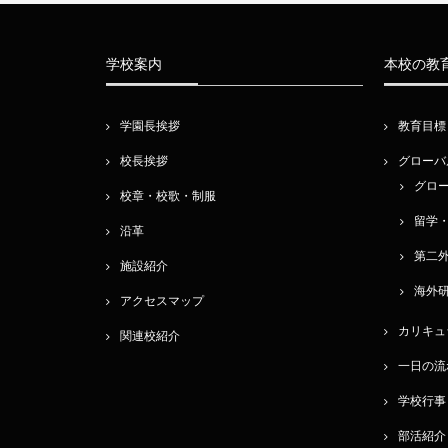
学校案内
本校の教
学園長挨拶
教育目標
校長挨拶
グローバ
グロ
校章・校歌・制服
留学
沿革
第二
施設紹介
海外
アクセスマップ
カリキュ
関連校紹介
一日の流
学校行事
部活紹介