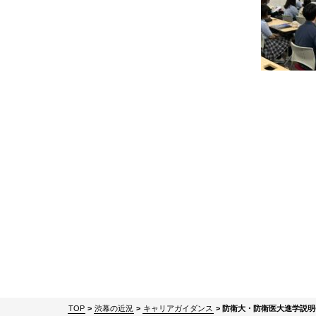
TOP
>
渋幕の近況
>
キャリアガイダンス
>
防衛大・防衛医大進学説明