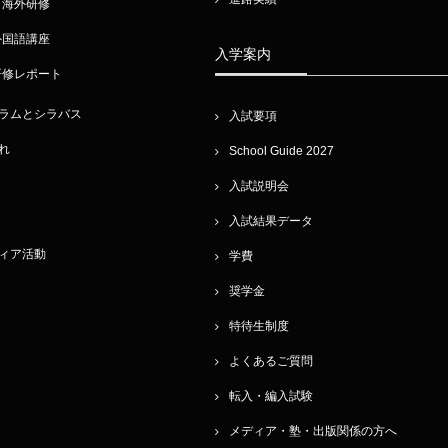
・海外研修
外国語講座
入学案内
研修レポート
ラムとシラバス
入試要項
れ
School Guide 2027
入試説明会
入試結果データ
ィア活動
学費
奨学金
特待生制度
よくあるご質問
転入・編入試験
メディア・塾・出版関係の方へ