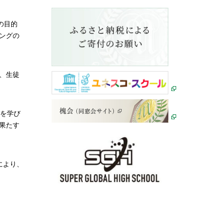
座の目的
ングの
、生徒
とを学び
果たす
により、