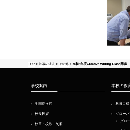
TOP
>
渋幕の近況
>
その他
>
令和8年度Creative Writing Class開講
学校案内
本校の教
学園長挨拶
教育目標
校長挨拶
グローバ
グロ
校章・校歌・制服