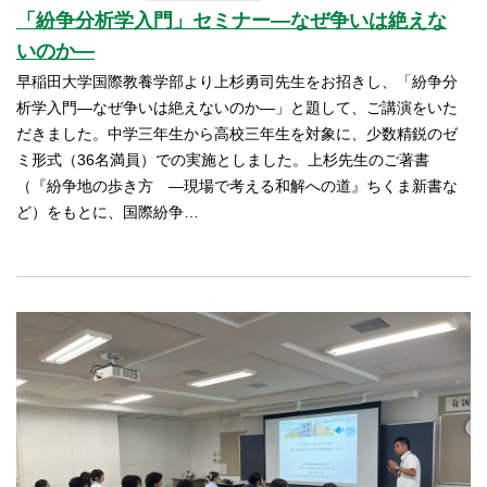
「紛争分析学入門」セミナー―なぜ争いは絶えな
いのか―
早稲田大学国際教養学部より上杉勇司先生をお招きし、「紛争分
析学入門―なぜ争いは絶えないのか―」と題して、ご講演をいた
だきました。中学三年生から高校三年生を対象に、少数精鋭のゼ
ミ形式（36名満員）での実施としました。上杉先生のご著書
（『紛争地の歩き方 ―現場で考える和解への道』ちくま新書な
ど）をもとに、国際紛争…