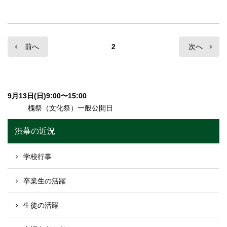
投
前へ
2
次へ
稿
ナ
9月13日(日)9:00〜15:00
ビ
槐祭（文化祭）一般公開日
ゲ
渋幕の近況
ー
学校行事
シ
卒業生の活躍
ョ
生徒の活躍
ン