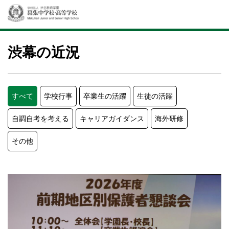
渋幕の近況
すべて
学校行事
卒業生の活躍
生徒の活躍
自調自考を考える
キャリアガイダンス
海外研修
その他